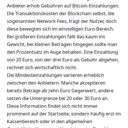
Anbieter erhob Gebühren auf Bitcoin-Einzahlungen.
Die Transaktionskosten der Blockchain selbst, die
sogenannten Network Fees, trägt der Nutzer, doch
diese bewegten sich im einstelligen Euro-Bereich.
Bei größeren Einzahlungen fällt das kaum ins
Gewicht, bei kleinen Beträgen hingegen sollte man
den Prozentsatz im Auge behalten. Eine Einzahlung
von 20 Euro, von der drei Euro als Gebühr abgehen,
rechnet sich wirtschaftlich nicht.
Die Mindesteinzahlungen variieren erheblich
zwischen den Anbietern. Manche akzeptieren
bereits Beträge ab zehn Euro Gegenwert, andere
setzen die Untergrenze bei 20 oder 30 Euro an.
Diese Information findet sich nicht immer
prominent auf der Startseite, sondern häufig erst im
Kassenbereich oder in den allgemeinen