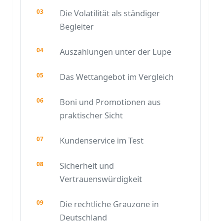
Die Volatilität als ständiger
Begleiter
Auszahlungen unter der Lupe
Das Wettangebot im Vergleich
Boni und Promotionen aus
praktischer Sicht
Kundenservice im Test
Sicherheit und
Vertrauenswürdigkeit
Die rechtliche Grauzone in
Deutschland