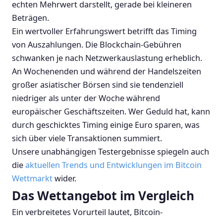
echten Mehrwert darstellt, gerade bei kleineren
Beträgen.
Ein wertvoller Erfahrungswert betrifft das Timing
von Auszahlungen. Die Blockchain-Gebühren
schwanken je nach Netzwerkauslastung erheblich.
An Wochenenden und während der Handelszeiten
großer asiatischer Börsen sind sie tendenziell
niedriger als unter der Woche während
europäischer Geschäftszeiten. Wer Geduld hat, kann
durch geschicktes Timing einige Euro sparen, was
sich über viele Transaktionen summiert.
Unsere unabhängigen Testergebnisse spiegeln auch
die
aktuellen Trends und Entwicklungen im Bitcoin
Wettmarkt
wider.
Das Wettangebot im Vergleich
Ein verbreitetes Vorurteil lautet, Bitcoin-