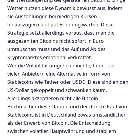
Wetter nutzen diese Dynamik bewusst aus, indem
sie Auszahlungen bei niedrigen Kursen
hinauszögern und auf Erholung warten. Diese
Strategie setzt allerdings voraus, dass man die
ausgezahlten Bitcoins nicht sofort in Euro
umtauschen muss und das Auf und Ab des
Kryptomarktes emotional verkraftet.
Wer die Volatilität umgehen möchte, findet bei
vielen Anbietern eine Alternative in Form von
Stablecoins wie Tether oder USDC. Diese sind an den
US-Dollar gekoppelt und schwanken kaum.
Allerdings akzeptieren nicht alle Bitcoin-
Buchmacher diese Option, und der direkte Kauf von
Stablecoins ist in Deutschland etwas umständlicher
als der Erwerb von Bitcoin. Die Entscheidung
zwischen volatiler Hauptwährung und stabilem