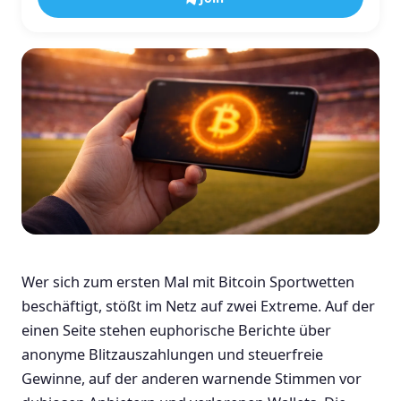
Wer sich zum ersten Mal mit Bitcoin Sportwetten
beschäftigt, stößt im Netz auf zwei Extreme. Auf der
einen Seite stehen euphorische Berichte über
anonyme Blitzauszahlungen und steuerfreie
Gewinne, auf der anderen warnende Stimmen vor