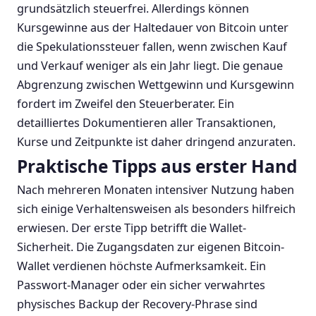
grundsätzlich steuerfrei. Allerdings können
Kursgewinne aus der Haltedauer von Bitcoin unter
die Spekulationssteuer fallen, wenn zwischen Kauf
und Verkauf weniger als ein Jahr liegt. Die genaue
Abgrenzung zwischen Wettgewinn und Kursgewinn
fordert im Zweifel den Steuerberater. Ein
detailliertes Dokumentieren aller Transaktionen,
Kurse und Zeitpunkte ist daher dringend anzuraten.
Praktische Tipps aus erster Hand
Nach mehreren Monaten intensiver Nutzung haben
sich einige Verhaltensweisen als besonders hilfreich
erwiesen. Der erste Tipp betrifft die Wallet-
Sicherheit. Die Zugangsdaten zur eigenen Bitcoin-
Wallet verdienen höchste Aufmerksamkeit. Ein
Passwort-Manager oder ein sicher verwahrtes
physisches Backup der Recovery-Phrase sind