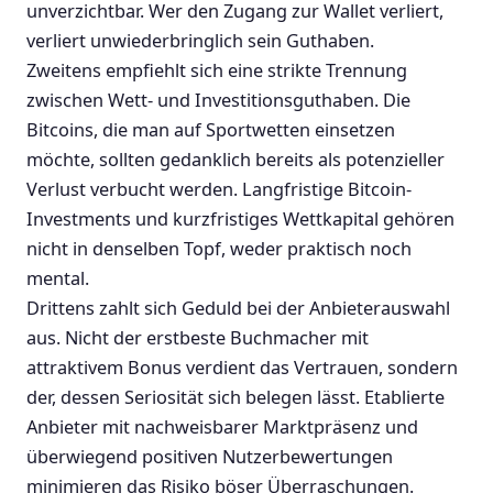
unverzichtbar. Wer den Zugang zur Wallet verliert,
verliert unwiederbringlich sein Guthaben.
Zweitens empfiehlt sich eine strikte Trennung
zwischen Wett- und Investitionsguthaben. Die
Bitcoins, die man auf Sportwetten einsetzen
möchte, sollten gedanklich bereits als potenzieller
Verlust verbucht werden. Langfristige Bitcoin-
Investments und kurzfristiges Wettkapital gehören
nicht in denselben Topf, weder praktisch noch
mental.
Drittens zahlt sich Geduld bei der Anbieterauswahl
aus. Nicht der erstbeste Buchmacher mit
attraktivem Bonus verdient das Vertrauen, sondern
der, dessen Seriosität sich belegen lässt. Etablierte
Anbieter mit nachweisbarer Marktpräsenz und
überwiegend positiven Nutzerbewertungen
minimieren das Risiko böser Überraschungen.