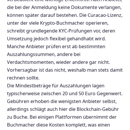
die bei der Anmeldung keine Dokumente verlangen,
können später darauf bestehen. Die Curacao-Lizenz,
unter der viele Krypto-Buchmacher operieren,
schreibt grundlegende KYC-Prüfungen vor, deren
Umsetzung jedoch flexibel gehandhabt wird.
Manche Anbieter prüfen erst ab bestimmten
Auszahlungssummen, andere bei
Verdachtsmomenten, wieder andere gar nicht.
Vorhersagbar ist das nicht, weshalb man stets damit
rechnen sollte.
Die Mindestbeträge für Auszahlungen lagen
typischerweise zwischen 20 und 50 Euro Gegenwert.
Gebühren erhoben die wenigsten Anbieter selbst,
allerdings schlägt auch hier die Blockchain-Gebühr
zu Buche. Bei einigen Plattformen übernimmt der
Buchmacher diese Kosten komplett, was einen