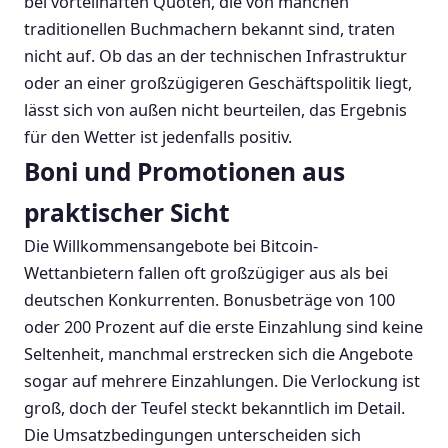
bei vorteilhaften Quoten, die von manchen
traditionellen Buchmachern bekannt sind, traten
nicht auf. Ob das an der technischen Infrastruktur
oder an einer großzügigeren Geschäftspolitik liegt,
lässt sich von außen nicht beurteilen, das Ergebnis
für den Wetter ist jedenfalls positiv.
Boni und Promotionen aus
praktischer Sicht
Die Willkommensangebote bei Bitcoin-
Wettanbietern fallen oft großzügiger aus als bei
deutschen Konkurrenten. Bonusbeträge von 100
oder 200 Prozent auf die erste Einzahlung sind keine
Seltenheit, manchmal erstrecken sich die Angebote
sogar auf mehrere Einzahlungen. Die Verlockung ist
groß, doch der Teufel steckt bekanntlich im Detail.
Die Umsatzbedingungen unterscheiden sich