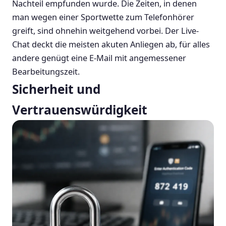
Nachteil empfunden wurde. Die Zeiten, in denen
man wegen einer Sportwette zum Telefonhörer
greift, sind ohnehin weitgehend vorbei. Der Live-
Chat deckt die meisten akuten Anliegen ab, für alles
andere genügt eine E-Mail mit angemessener
Bearbeitungszeit.
Sicherheit und
Vertrauenswürdigkeit