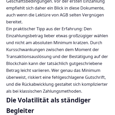
Geschäftsbedingungen. Vor der ersten Einzahlung
empfiehlt sich daher ein Blick in diese Dokumente,
auch wenn die Lektüre von AGB selten Vergnügen
bereitet.
Ein praktischer Tipp aus der Erfahrung: Den
Einzahlungsbetrag lieber etwas großzügiger wählen
und nicht am absoluten Minimum kratzen. Durch
Kursschwankungen zwischen dem Moment der
Transaktionsauslösung und der Bestätigung auf der
Blockchain kann der tatsächlich gutgeschriebene
Betrag leicht variieren. Wer genau das Minimum
überweist, riskiert eine fehlgeschlagene Gutschrift,
und die Rückabwicklung gestaltet sich komplizierter
als bei klassischen Zahlungsmethoden.
Die Volatilität als ständiger
Begleiter