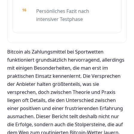
Persönliches Fazit nach
intensiver Testphase
Bitcoin als Zahlungsmittel bei Sportwetten
funktioniert grundsätzlich hervorragend, allerdings
mit einigen Besonderheiten, die man erst im
praktischen Einsatz kennenlernt. Die Versprechen
der Anbieter halten größtenteils, was sie
versprechen, doch zwischen Theorie und Praxis
liegen oft Details, die den Unterschied zwischen
einer positiven und einer frustrierenden Erfahrung
ausmachen. Dieser Bericht teilt deshalb nicht nur
die Erfolge, sondern auch die Stolpersteine, die auf
dem Weg zum routinierten Bitcoin-Wetter lauern.