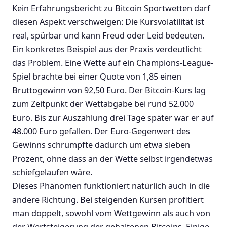
Kein Erfahrungsbericht zu Bitcoin Sportwetten darf
diesen Aspekt verschweigen: Die Kursvolatilität ist
real, spürbar und kann Freud oder Leid bedeuten.
Ein konkretes Beispiel aus der Praxis verdeutlicht
das Problem. Eine Wette auf ein Champions-League-
Spiel brachte bei einer Quote von 1,85 einen
Bruttogewinn von 92,50 Euro. Der Bitcoin-Kurs lag
zum Zeitpunkt der Wettabgabe bei rund 52.000
Euro. Bis zur Auszahlung drei Tage später war er auf
48.000 Euro gefallen. Der Euro-Gegenwert des
Gewinns schrumpfte dadurch um etwa sieben
Prozent, ohne dass an der Wette selbst irgendetwas
schiefgelaufen wäre.
Dieses Phänomen funktioniert natürlich auch in die
andere Richtung. Bei steigenden Kursen profitiert
man doppelt, sowohl vom Wettgewinn als auch von
der Wertsteigerung der gehaltenen Bitcoins. Einige