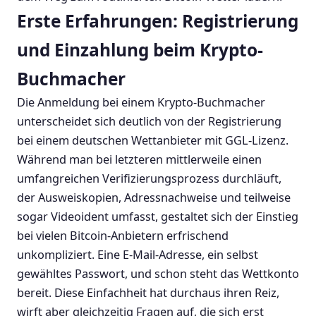
Erste Erfahrungen: Registrierung
und Einzahlung beim Krypto-
Buchmacher
Die Anmeldung bei einem Krypto-Buchmacher
unterscheidet sich deutlich von der Registrierung
bei einem deutschen Wettanbieter mit GGL-Lizenz.
Während man bei letzteren mittlerweile einen
umfangreichen Verifizierungsprozess durchläuft,
der Ausweiskopien, Adressnachweise und teilweise
sogar Videoident umfasst, gestaltet sich der Einstieg
bei vielen Bitcoin-Anbietern erfrischend
unkompliziert. Eine E-Mail-Adresse, ein selbst
gewähltes Passwort, und schon steht das Wettkonto
bereit. Diese Einfachheit hat durchaus ihren Reiz,
wirft aber gleichzeitig Fragen auf, die sich erst