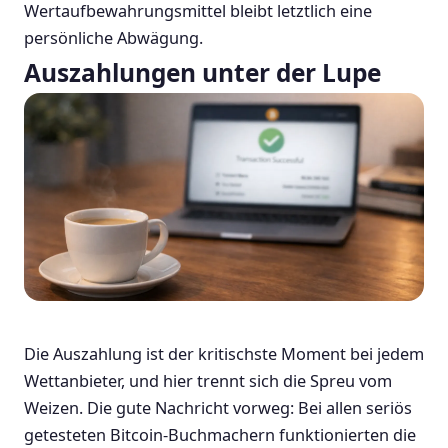
Wertaufbewahrungsmittel bleibt letztlich eine
persönliche Abwägung.
Auszahlungen unter der Lupe
Die Auszahlung ist der kritischste Moment bei jedem
Wettanbieter, und hier trennt sich die Spreu vom
Weizen. Die gute Nachricht vorweg: Bei allen seriös
getesteten Bitcoin-Buchmachern funktionierten die