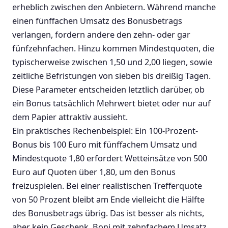
erheblich zwischen den Anbietern. Während manche
einen fünffachen Umsatz des Bonusbetrags
verlangen, fordern andere den zehn- oder gar
fünfzehnfachen. Hinzu kommen Mindestquoten, die
typischerweise zwischen 1,50 und 2,00 liegen, sowie
zeitliche Befristungen von sieben bis dreißig Tagen.
Diese Parameter entscheiden letztlich darüber, ob
ein Bonus tatsächlich Mehrwert bietet oder nur auf
dem Papier attraktiv aussieht.
Ein praktisches Rechenbeispiel: Ein 100-Prozent-
Bonus bis 100 Euro mit fünffachem Umsatz und
Mindestquote 1,80 erfordert Wetteinsätze von 500
Euro auf Quoten über 1,80, um den Bonus
freizuspielen. Bei einer realistischen Trefferquote
von 50 Prozent bleibt am Ende vielleicht die Hälfte
des Bonusbetrags übrig. Das ist besser als nichts,
aber kein Geschenk. Boni mit zehnfachem Umsatz