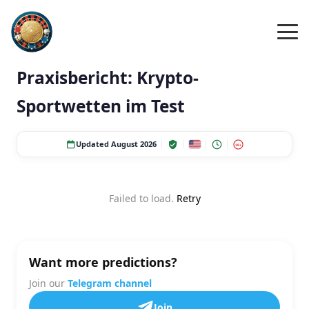
Praxisbericht: Krypto-
Sportwetten im Test
Updated August 2026
18+
Failed to load.
Retry
Want more predictions?
Join our
Telegram channel
Join