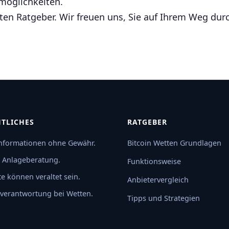
öglichkeiten.
tten Ratgeber. Wir freuen uns, Sie auf Ihrem Weg dur
TLICHES
RATGEBER
Informationen ohne Gewähr.
Bitcoin Wetten Grundlagen
 Anlageberatung.
Funktionsweise
te können veraltet sein.
Anbietervergleich
verantwortung bei Wetten.
Tipps und Strategien