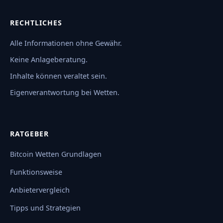
RECHTLICHES
Alle Informationen ohne Gewähr.
Keine Anlageberatung.
Inhalte können veraltet sein.
Eigenverantwortung bei Wetten.
RATGEBER
Bitcoin Wetten Grundlagen
Funktionsweise
Anbietervergleich
Tipps und Strategien